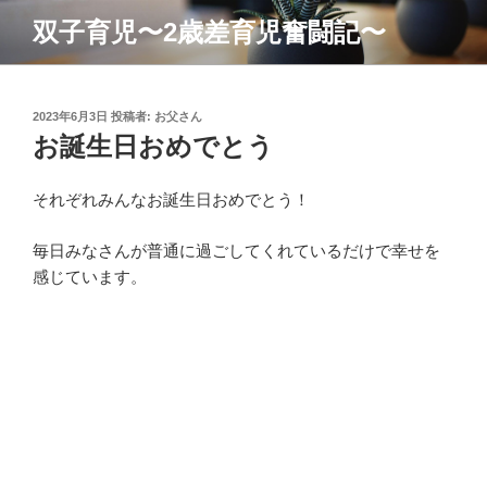
コ
双子育児〜2歳差育児奮闘記〜
ン
テ
ン
ツ
投
2023年6月3日
投稿者:
お父さん
稿
お誕生日おめでとう
へ
日:
ス
キ
それぞれみんなお誕生日おめでとう！
ッ
プ
毎日みなさんが普通に過ごしてくれているだけで幸せを
感じています。