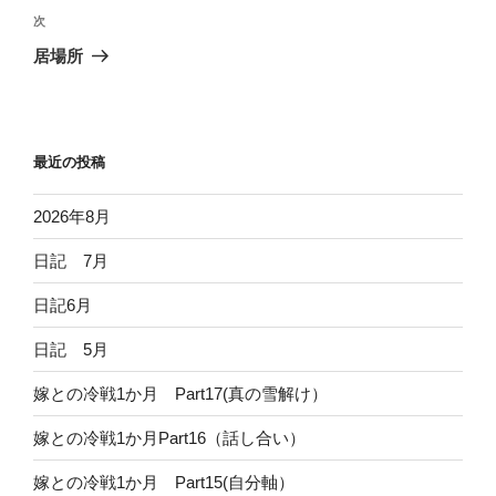
ビ
稿
次
次
ゲ
の
居場所
投
ー
稿
シ
ョ
最近の投稿
ン
2026年8月
日記 7月
日記6月
日記 5月
嫁との冷戦1か月 Part17(真の雪解け）
嫁との冷戦1か月Part16（話し合い）
嫁との冷戦1か月 Part15(自分軸）