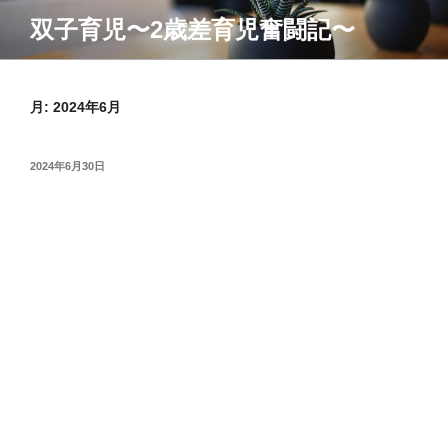
コ
双子育児〜2歳差育児奮闘記〜
ン
テ
ン
ツ
月:
2024年6月
へ
ス
投
2024年6月30日
キ
稿
ッ
日:
プ